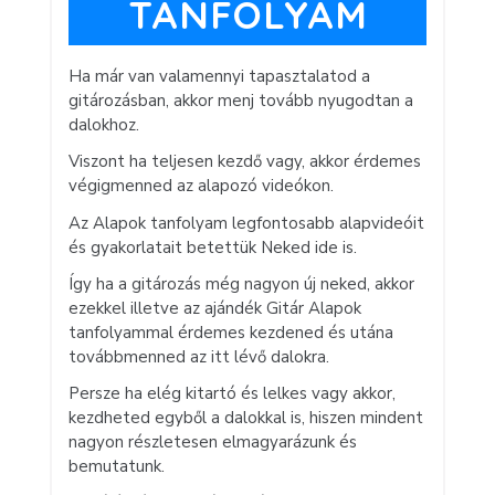
TANFOLYAM
Ha már van valamennyi tapasztalatod a
gitározásban, akkor menj tovább nyugodtan a
dalokhoz.
Viszont ha teljesen kezdő vagy, akkor érdemes
végigmenned az alapozó videókon.
Az Alapok tanfolyam legfontosabb alapvideóit
és gyakorlatait betettük Neked ide is.
Így ha a gitározás még nagyon új neked, akkor
ezekkel illetve az ajándék Gitár Alapok
tanfolyammal érdemes kezdened és utána
továbbmenned az itt lévő dalokra.
Persze ha elég kitartó és lelkes vagy akkor,
kezdheted egyből a dalokkal is, hiszen mindent
nagyon részletesen elmagyarázunk és
bemutatunk.