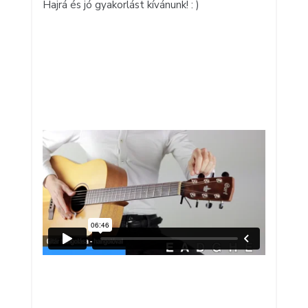
Hajrá és jó gyakorlást kívánunk! : )