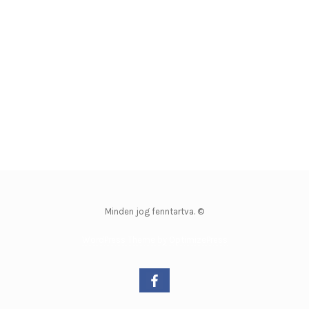
Minden jog fenntartva. ©
WordPress Theme by OptimizePress