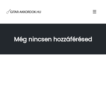
Skip
to
content
Toggle
naviga
Még nincsen hozzáférésed