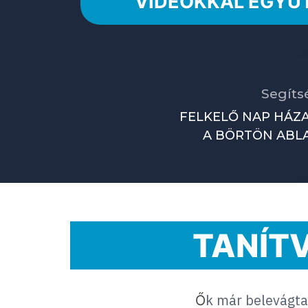
VIDEÓKKAL EGYÜ
Segíts
FELKELŐ NAP HÁZA
A BÖRTÖN ABL
TANÍTV
k már belevágta
Ő