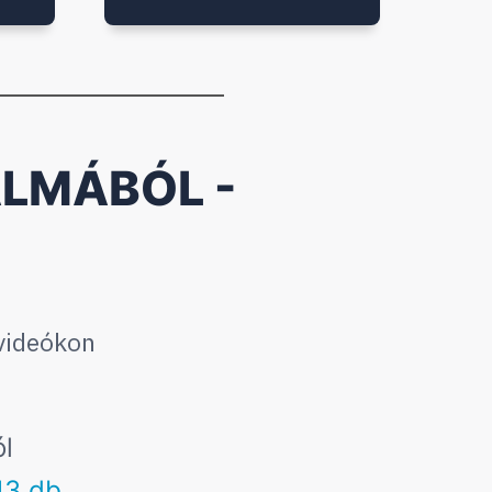
ALMÁBÓL -
 videókon
ól
13 db