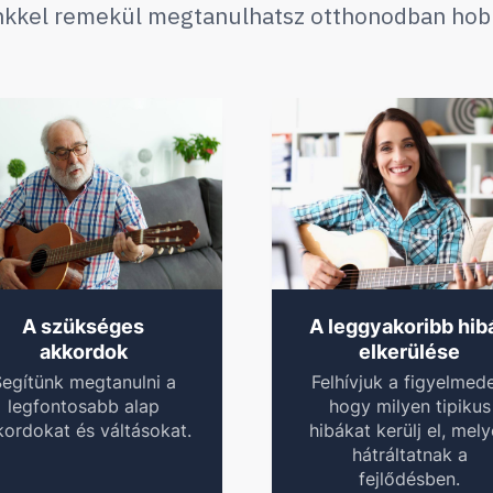
nkkel remekül megtanulhatsz otthonodban hobbi
A szükséges
A leggyakoribb hib
akkordok
elkerülése
egítünk megtanulni a
Felhívjuk a figyelmede
legfontosabb alap
hogy milyen tipikus
kordokat és váltásokat.
hibákat kerülj el, mel
hátráltatnak a
fejlődésben.