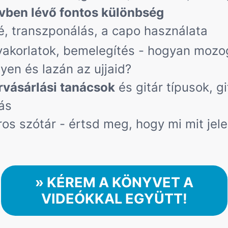
vben lévő fontos különbség
é, transzponálás, a capo használata
yakorlatok, bemelegítés - hogyan mozo
yen és lazán az ujjaid?
rvásárlási tanácsok
és gitár típusok, gi
ás
ros szótár - értsd meg, hogy mi mit jele
» KÉREM A KÖNYVET A
VIDEÓKKAL EGYÜTT!