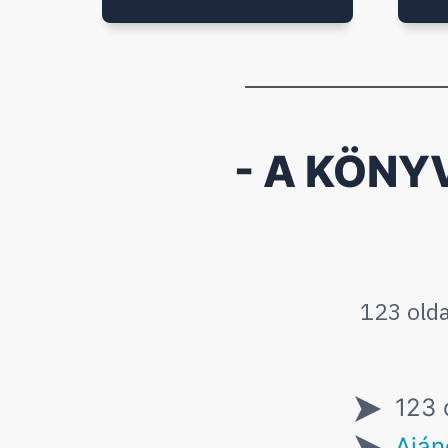
- A KÖNY
123 olda
123 
Aján