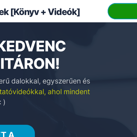
ek [Könyv + Videók]
 KEDVENC
ITÁRON!
rű dalokkal, egyszerűen és
ktatóvideókkal, ahol mindent
 )
T A