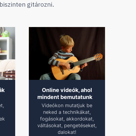
szinten gitározni.
ák
Online videók, ahol
!
t
mindent bemutatunk
t,
Videókon mutatjuk be
neked a technikákat,
yek
fogásokat, akkordokat,
váltásokat, pengetéseket,
dalokat!