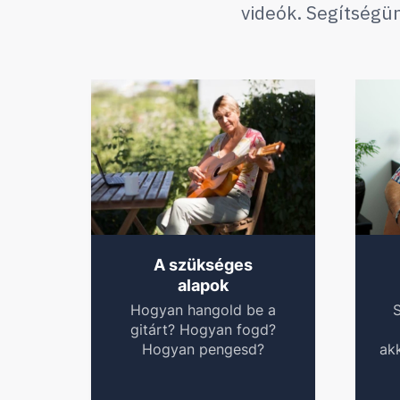
videók. Segítségü
A szükséges
alapok
Hogyan hangold be a
S
gitárt? Hogyan fogd?
Hogyan pengesd?
ak