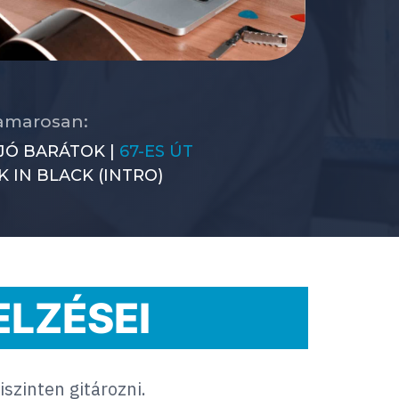
hamarosan:
JÓ BARÁTOK |
67-ES ÚT
K IN BLACK (INTRO)
ELZÉSEI
szinten gitározni.