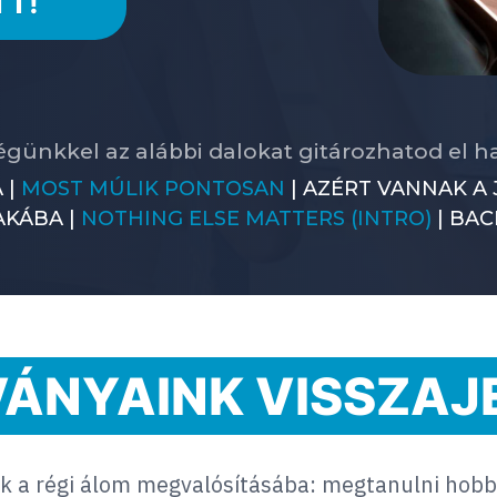
TT!
égünkkel az alábbi dalokat gitározhatod el 
 |
MOST MÚLIK PONTOSAN
| AZÉRT VANNAK A 
AKÁBA |
NOTHING ELSE MATTERS (INTRO)
| BAC
ÁNYAINK VISSZAJ
k a régi álom megvalósításába: megtanulni hobbi