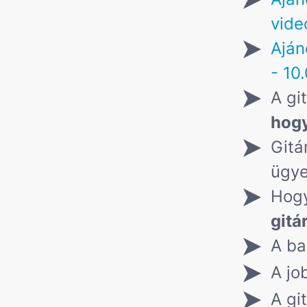
vide
Aján
- 10
A gi
hogy
Gitá
ügy
Hogy
gitá
A ba
A jo
A gi