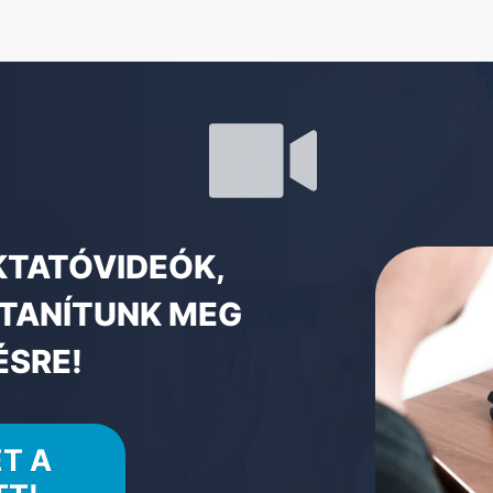
KTATÓVIDEÓK,
 TANÍTUNK MEG
ÉSRE!
T A