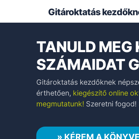
Gitároktatás kezdőkn
TANULD MEG
SZÁMAIDAT G
Gitároktatás kezdőknek népsze
érthetően,
kiegészítő online o
megmutatunk!
Szeretni fogod! :
» KÉREM A KÖNYVE