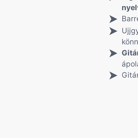
nyel
Barr
Ujjg
könn
Gitá
ápol
Gitá