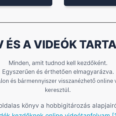
V ÉS A VIDEÓK TART
Minden, amit tudnod kell kezdőként.
Egyszerűen és érthetően elmagyarázva.
lon és bármennyiszer visszanézhető online
keresztül.
oldalas könyv a hobbigitározás alapjair
dék kezdőknek online videótanfolyam [