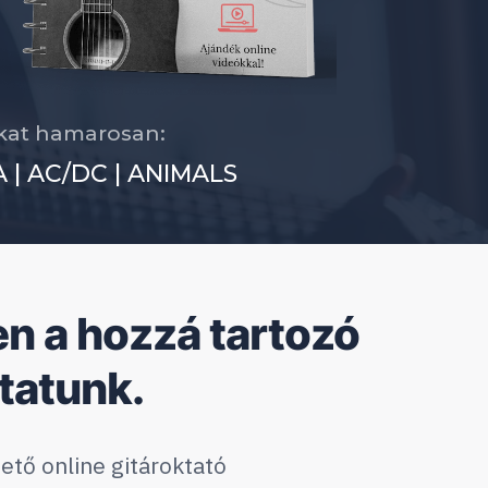
okat hamarosan:
 | AC/DC | ANIMALS
en a hozzá tartozó
tatunk.
tő online gitároktató