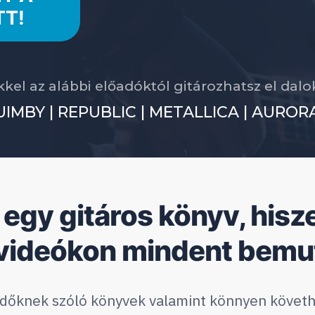
TT!
kel az alábbi előadóktól gitározhatsz el dal
IMBY | REPUBLIC | METALLICA | AURORA
 egy gitáros könyv, hisz
videókon mindent bemu
zdőknek szóló
könyvek valamint könnyen követhe