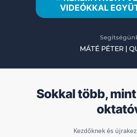
VIDEÓKKAL EGYÜ
Segítségünk
MÁTÉ PÉTER | QU
Sokkal több, mint
oktató
Kezdőknek és újrake