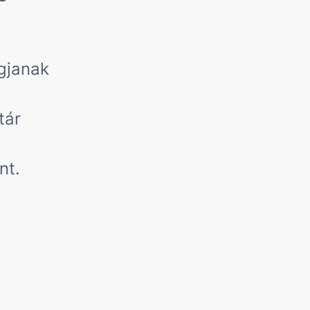
gjanak
tár
nt.