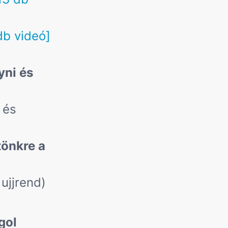
db videó]
yni és
 és
tönkre a
ujjrend)
gol