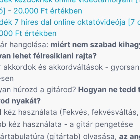
ó] - 20.000 Ft értékben
dék 7 híres dal online oktatóvideója [7 
.000 Ft értékben
tár hangolása:
miért nem szabad kihag
an lehet félresiklani rajta?
r akkordok és akkordváltások - gyorsan
esen
an húrozd a gitárod?
Hogyan ne tedd 
rod nyakát?
l kéz használata (Fekvés, fekvésváltás, 
bb kéz használata - a gitár pengetése
tártabulatúra (gitártab) olvasása,
az an