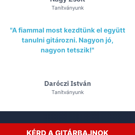
Tanítványunk
"A fiammal most kezdtünk el együtt
tanulni gitározni. Nagyon jó,
nagyon tetszik!"
aróczi István
D
Tanítványunk
KÉRD A GITÁRBAJNOK