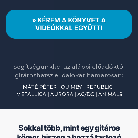
» KÉREM A KÖNYVET A
VIDEÓKKAL EGYÜTT!
Segítségünkkel az alábbi előadóktól
gitározhatsz el dalokat hamarosan:
MÁTÉ PÉTER | QUIMBY | REPUBLIC |
METALLICA | AURORA | AC/DC | ANIMALS
Sokkal több, mint egy gitáros
könyv, hiszen a hozzá tartozó