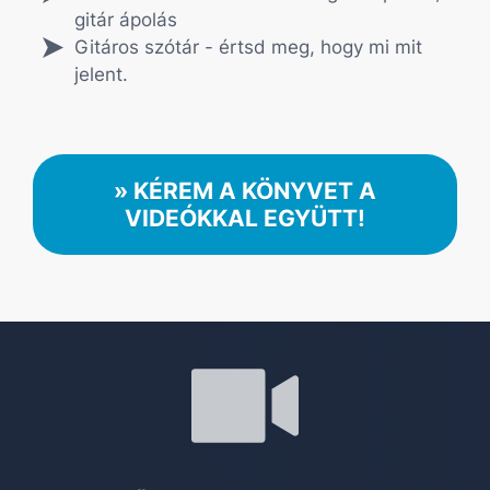
gitár ápolás
Gitáros szótár - értsd meg, hogy mi mit
jelent.
» KÉREM A KÖNYVET A
VIDEÓKKAL EGYÜTT!