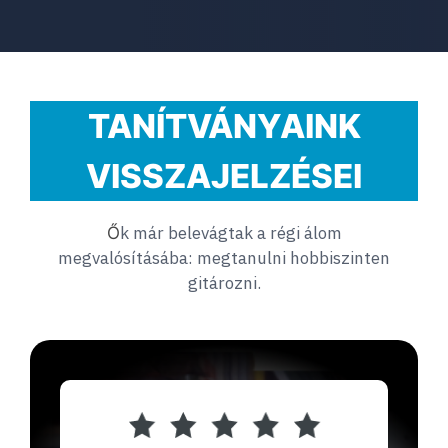
TANÍTVÁNYAINK
VISSZAJELZÉSEI
k már belevágtak a régi álom
Ő
megvalósításába: megtanulni hobbiszinten
gitározni.