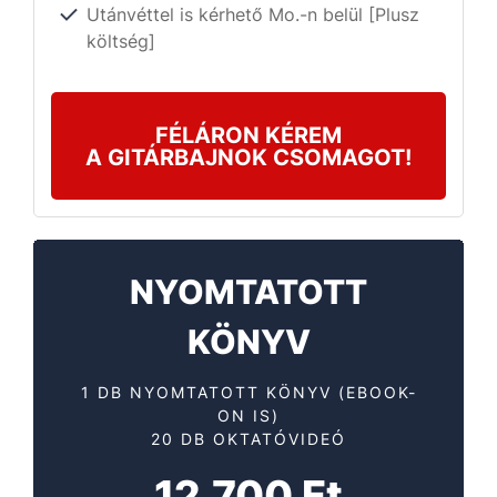
Utánvéttel is kérhető Mo.-n belül [Plusz
költség]
FÉLÁRON KÉREM
A GITÁRBAJNOK CSOMAGOT!
NYOMTATOTT
KÖNYV
1 DB NYOMTATOTT KÖNYV (EBOOK-
ON IS)
20 DB OKTATÓVIDEÓ
12.700 Ft