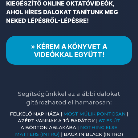
KIEGÉSZÍTŐ ONLINE OKTATÓVIDEÓK,
AHOL HÍRES DALOKAT TANÍTUNK MEG
NEKED LÉPÉSRŐL-LÉPÉSRE!
» KÉREM A KÖNYVET A
VIDEÓKKAL EGYÜTT!
Segítségünkkel az alábbi dalokat
gitározhatod el hamarosan:
FELKELŐ NAP HÁZA |
MOST MÚLIK PONTOSAN
|
AZÉRT VANNAK A JÓ BARÁTOK |
67-ES ÚT
A BÖRTÖN ABLAKÁBA |
NOTHING ELSE
MATTERS (INTRO)
| BACK IN BLACK (INTRO)