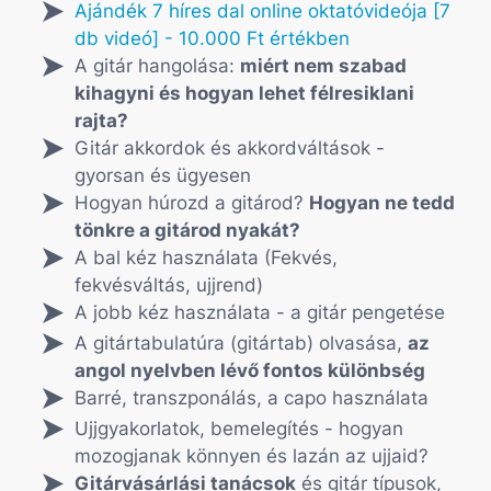
Ajándék 7 híres dal online oktatóvideója [7
db videó] - 10.000 Ft értékben
A gitár hangolása:
miért nem szabad
kihagyni és hogyan lehet félresiklani
rajta?
Gitár akkordok és akkordváltások -
gyorsan és ügyesen
Hogyan húrozd a gitárod?
Hogyan ne tedd
tönkre a gitárod nyakát?
A bal kéz használata (Fekvés,
fekvésváltás, ujjrend)
A jobb kéz használata - a gitár pengetése
A gitártabulatúra (gitártab) olvasása,
az
angol nyelvben lévő fontos különbség
Barré, transzponálás, a capo használata
Ujjgyakorlatok, bemelegítés - hogyan
mozogjanak könnyen és lazán az ujjaid?
Gitárvásárlási tanácsok
és gitár típusok,