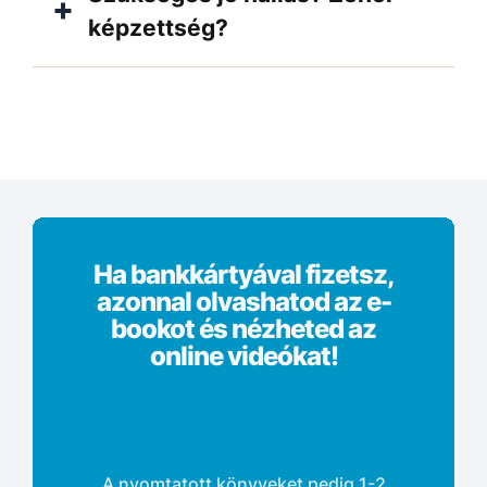
képzettség?
Ha bankkártyával fizetsz,
azonnal olvashatod az e-
bookot és nézheted az
online videókat!
A nyomtatott könyveket pedig 1-2