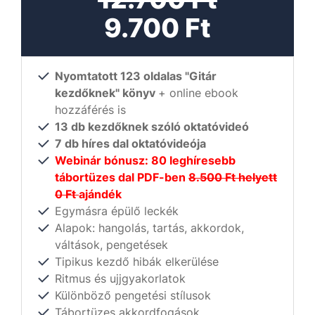
9.700 Ft
Nyomtatott 123 oldalas "Gitár
kezdőknek" könyv
+ online ebook
hozzáférés is
13 db kezdőknek szóló oktatóvideó
7 db híres dal oktatóvideója
Webinár bónusz: 80 leghíresebb
tábortüzes dal PDF-ben
8.500 Ft helyett
0 Ft
ajándék
Egymásra épülő leckék
Alapok: hangolás, tartás, akkordok,
váltások, pengetések
Tipikus kezdő hibák elkerülése
Ritmus és ujjgyakorlatok
Különböző pengetési stílusok
Tábortüzes akkordfogások