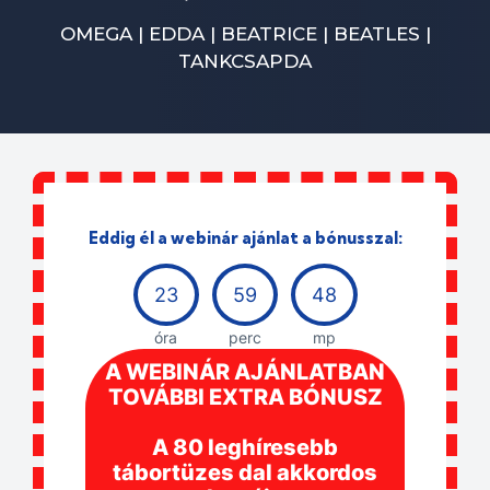
OMEGA | EDDA | BEATRICE | BEATLES |
TANKCSAPDA
Eddig él a webinár ajánlat a bónusszal:
23
59
47
óra
perc
mp
A WEBINÁR AJÁNLATBAN
TOVÁBBI EXTRA BÓNUSZ
A 80 leghíresebb
tábortüzes dal akkordos