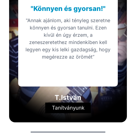
"Könnyen és gyorsan!"
"Annak ajánlom, aki tényleg szeretne
könnyen és gyorsan tanulni. Ezen
kívül én úgy érzem, a
zeneszeretethez mindenkiben kell
legyen egy kis lelki gazdagság, hogy
megérezze az örömét”
T.István
Tanítványunk