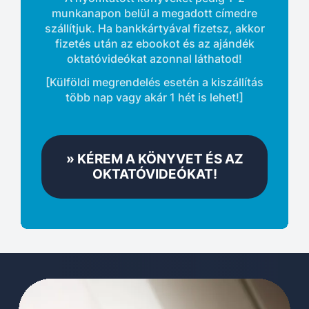
munkanapon belül a megadott címedre
szállítjuk. Ha bankkártyával fizetsz, akkor
fizetés után az ebookot és az ajándék
oktatóvideókat azonnal láthatod!
[Külföldi megrendelés esetén a kiszállítás
több nap vagy akár 1 hét is lehet!]
» KÉREM A KÖNYVET ÉS AZ
OKTATÓVIDEÓKAT!