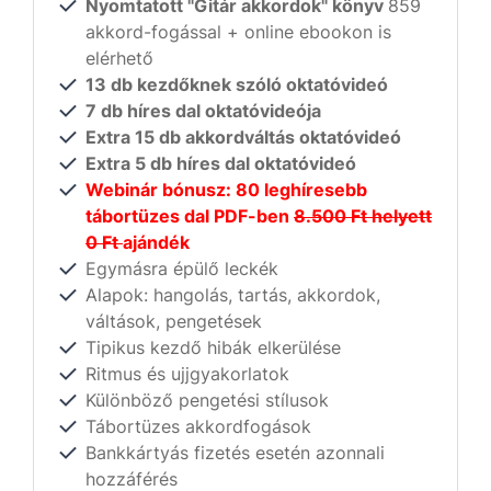
Nyomtatott "Gitár akkordok" könyv
859
akkord-fogással + online ebookon is
elérhető
13 db kezdőknek szóló oktatóvideó
7 db híres dal oktatóvideója
Extra 15 db akkordváltás oktatóvideó
Extra 5 db híres dal oktatóvideó
Webinár bónusz: 80 leghíresebb
tábortüzes dal PDF-ben
8.500 Ft helyett
0 Ft
ajándék
Egymásra épülő leckék
Alapok: hangolás, tartás, akkordok,
váltások, pengetések
Tipikus kezdő hibák elkerülése
Ritmus és ujjgyakorlatok
Különböző pengetési stílusok
Tábortüzes akkordfogások
Bankkártyás fizetés esetén azonnali
hozzáférés