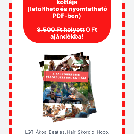
kottája
(letölthető és nyomtatható
PDF-ben)
8.500 Ft helyett
0 Ft
ajándékba!
LGT, Ákos, Beatles, Hair, Skorpió, Hobo,