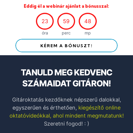
Eddig él a webinár ajánlat a bónusszal:
23
59
47
óra
perc
mp
KÉREM A BÓNUSZT!
TANULD MEG KEDVENC
SZÁMAIDAT GITÁRON!
Gitároktatás kezdőknek népszerű dalokkal,
egyszerűen és érthetően,
kiegészítő online
oktatóvideókkal, ahol mindent megmutatunk!
Szeretni fogod! : )