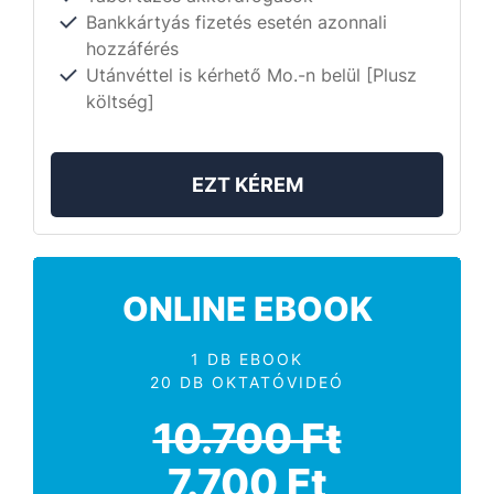
Bankkártyás fizetés esetén azonnali
hozzáférés
Utánvéttel is kérhető Mo.-n belül [Plusz
költség]
EZT KÉREM
ONLINE EBOOK
1 DB EBOOK
20 DB OKTATÓVIDEÓ
10.700 Ft
7.700 Ft