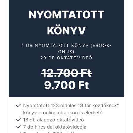
NYOMTATOTT
KÖNYV
1 DB NYOMTATOTT KÖNYV (EBOOK-
ON IS)
20 DB OKTATÓVIDEÓ
12.700 Ft
9.700 Ft
Nyomtatott 123 oldalas "Gitár kezdőknek"
könyv + online ebookon is elérhető
13 db alapozó oktatóvideó
7 db híres dal oktatóvideója