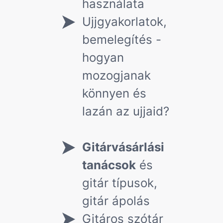
használata
Ujjgyakorlatok,
bemelegítés -
hogyan
mozogjanak
könnyen és
lazán az ujjaid?
Gitárvásárlási
tanácsok
és
gitár típusok,
gitár ápolás
Gitáros szótár