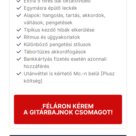
Extra 5 híres dal oktatóvideó
Egymásra épülő leckék
Alapok: hangolás, tartás, akkordok,
váltások, pengetések
Tipikus kezdő hibák elkerülése
Ritmus és ujjgyakorlatok
Különböző pengetési stílusok
Tábortüzes akkordfogások
Bankkártyás fizetés esetén azonnali
hozzáférés
Utánvéttel is kérhető Mo.-n belül [Plusz
költség]
FÉLÁRON KÉREM
A GITÁRBAJNOK CSOMAGOT!