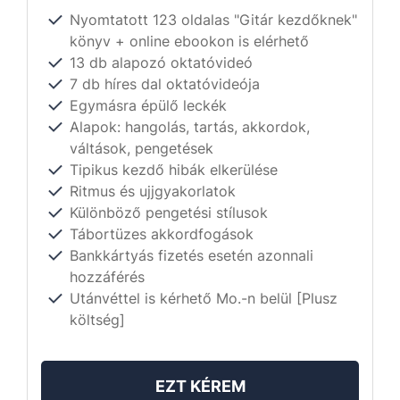
Nyomtatott 123 oldalas "Gitár kezdőknek"
könyv + online ebookon is elérhető
13 db alapozó oktatóvideó
7 db híres dal oktatóvideója
Egymásra épülő leckék
Alapok: hangolás, tartás, akkordok,
váltások, pengetések
Tipikus kezdő hibák elkerülése
Ritmus és ujjgyakorlatok
Különböző pengetési stílusok
Tábortüzes akkordfogások
Bankkártyás fizetés esetén azonnali
hozzáférés
Utánvéttel is kérhető Mo.-n belül [Plusz
költség]
EZT KÉREM