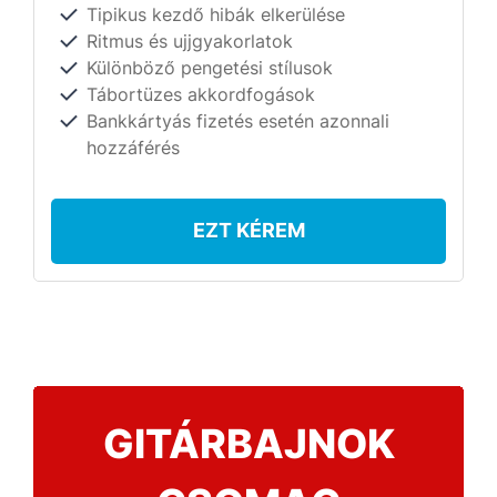
Tipikus kezdő hibák elkerülése
Ritmus és ujjgyakorlatok
Különböző pengetési stílusok
Tábortüzes akkordfogások
Bankkártyás fizetés esetén azonnali
hozzáférés
EZT KÉREM
GITÁRBAJNOK