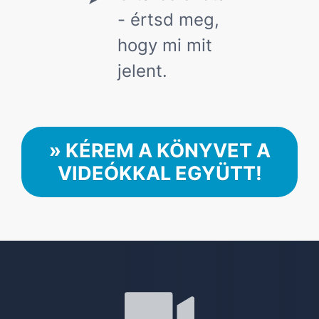
- értsd meg,
hogy mi mit
jelent.
» KÉREM A KÖNYVET A
VIDEÓKKAL EGYÜTT!