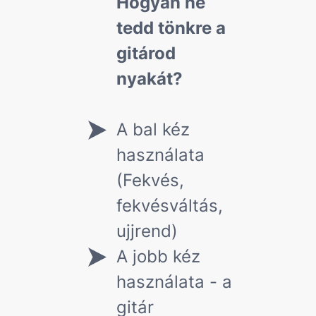
Hogyan ne
tedd tönkre a
gitárod
nyakát?
A bal kéz
használata
(Fekvés,
fekvésváltás,
ujjrend)
A jobb kéz
használata - a
gitár