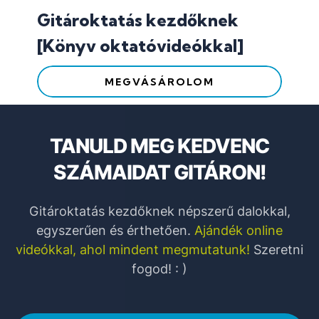
Gitároktatás kezdőknek
[Könyv oktatóvideókkal]
MEGVÁSÁROLOM
TANULD MEG KEDVENC
SZÁMAIDAT GITÁRON!
Gitároktatás kezdőknek népszerű dalokkal,
egyszerűen és érthetően.
Ajándék online
videókkal, ahol mindent megmutatunk!
Szeretni
fogod! : )