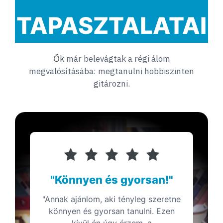
TAPASZTALATAI
k már belevágtak a régi álom
Ő
megvalósításába: megtanulni hobbiszinten
gitározni.
"Könnyen és gyorsan!"
"Annak ajánlom, aki tényleg szeretne
könnyen és gyorsan tanulni. Ezen