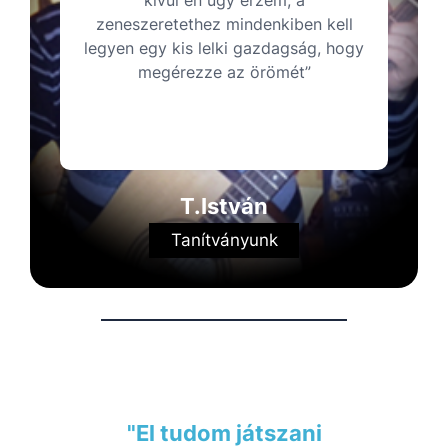
kívül én úgy érzem, a
zeneszeretethez mindenkiben kell
legyen egy kis lelki gazdagság, hogy
megérezze az örömét”
T.István
Tanítványunk
"El tudom játszani