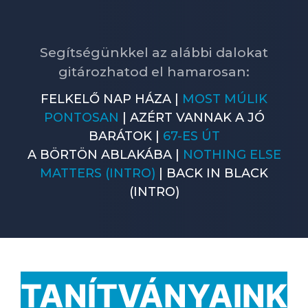
Segítségünkkel az alábbi dalokat
gitározhatod el hamarosan:
FELKELŐ NAP HÁZA |
MOST MÚLIK
PONTOSAN
| AZÉRT VANNAK A JÓ
BARÁTOK |
67-ES ÚT
A BÖRTÖN ABLAKÁBA |
NOTHING ELSE
MATTERS (INTRO)
| BACK IN BLACK
(INTRO)
TANÍTVÁNYAINK