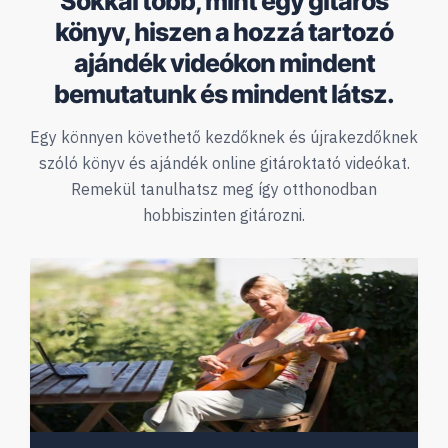
Sokkal több, mint egy gitáros
könyv, hiszen a hozzá tartozó
ajándék videókon mindent
bemutatunk és mindent látsz.
Egy könnyen követhető kezdőknek és újrakezdőknek
szóló
könyv és ajándék online gitároktató videókat.
Remekül tanulhatsz meg így otthonodban
hobbiszinten gitározni.