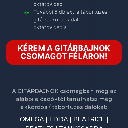
oktatóvideó
További 5 db extra tábortüzes
gitár-akkordok dal
oktatóvideója
KÉREM A GITÁRBAJNOK
CSOMAGOT FÉLÁRON!
A GITÁRBAJNOK csomagban még az
alábbi előadóktól tanulhatsz meg
akkordos / tábortüzes dalokat:
OMEGA | EDDA | BEATRICE |