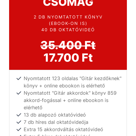
CSOMAG
2 DB NYOMTATOTT KÖNYV
(EBOOK-ON IS)
40 DB OKTATÓVIDEÓ
35.400 Ft
17.700 Ft
Nyomtatott 123 oldalas "Gitár kezdőknek"
könyv + online ebookon is elérhető
Nyomtatott "Gitár akkordok" könyv 859
akkord-fogással + online ebookon is
elérhető
13 db alapozó oktatóvideó
7 db híres dal oktatóvideója
Extra 15 akkordváltás oktatóvideó