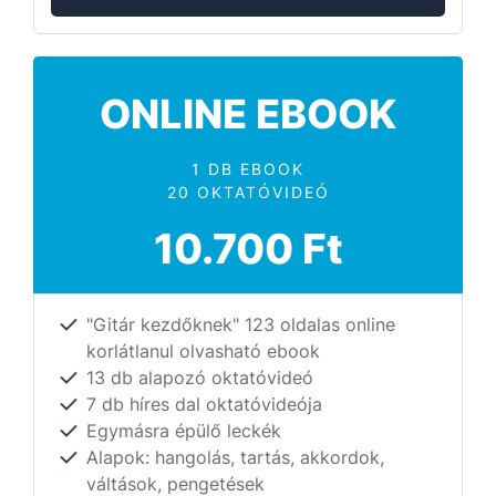
ONLINE EBOOK
1 DB EBOOK
20 OKTATÓVIDEÓ
10.700 Ft
"Gitár kezdőknek" 123 oldalas online
korlátlanul olvasható ebook
13 db alapozó oktatóvideó
7 db híres dal oktatóvideója
Egymásra épülő leckék
Alapok: hangolás, tartás, akkordok,
váltások, pengetések