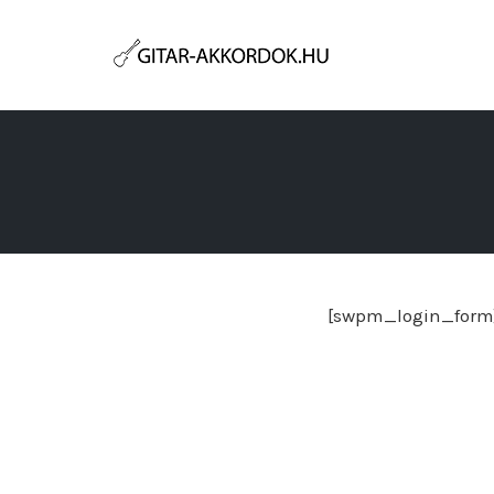
Skip
to
content
[swpm_login_form