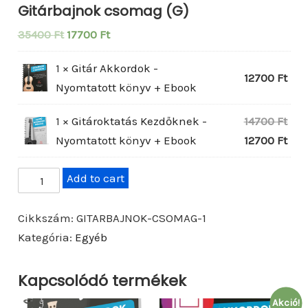
Gitárbajnok csomag (G)
O
C
35400
Ft
17700
Ft
r
u
1 ×
Gitár Akkordok -
i
r
12700
Ft
Nyomtatott könyv + Ebook
g
r
i
e
O
1 ×
Gitároktatás Kezdőknek -
14700
Ft
n
n
r
C
Nyomtatott könyv + Ebook
12700
Ft
a
t
i
u
l
p
G
Add to cart
g
r
p
r
i
i
r
r
i
t
n
e
Cikkszám:
GITARBAJNOK-CSOMAG-1
i
c
á
a
n
Kategória:
Egyéb
c
e
r
l
t
e
i
b
p
p
Kapcsolódó termékek
w
s
a
r
r
a
:
Akció!