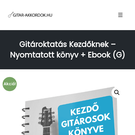
Skip
to
content
Toggle
naviga
Gitároktatás Kezdőknek –
Nyomtatott könyv + Ebook (G)
Akció!