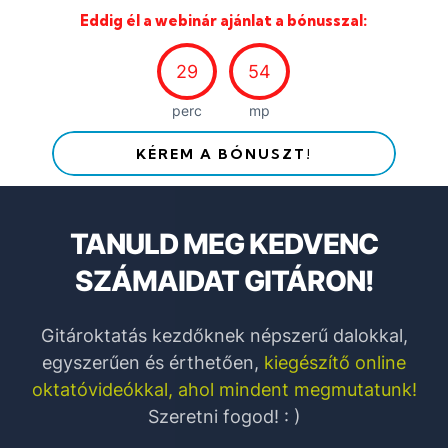
Eddig él a webinár ajánlat a bónusszal:
29
52
perc
mp
KÉREM A BÓNUSZT!
TANULD MEG KEDVENC
SZÁMAIDAT GITÁRON!
Gitároktatás kezdőknek népszerű dalokkal,
egyszerűen és érthetően,
kiegészítő online
oktatóvideókkal, ahol mindent megmutatunk!
Szeretni fogod! : )