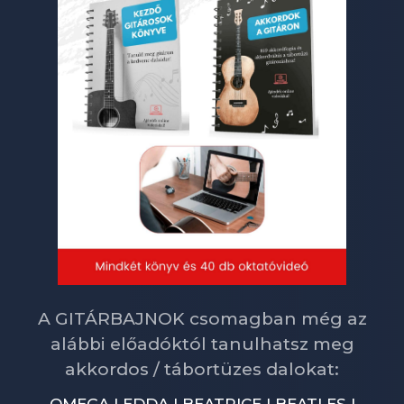
A GITÁRBAJNOK csomagban még az
alábbi előadóktól tanulhatsz meg
akkordos / tábortüzes dalokat:
OMEGA | EDDA | BEATRICE | BEATLES |