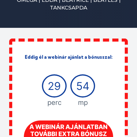
TANKCSAPDA
Eddig él a webinár ajánlat a bónusszal:
29
52
perc
mp
A WEBINÁR AJÁNLATBAN
TOVÁBBI EXTRA BÓNUSZ