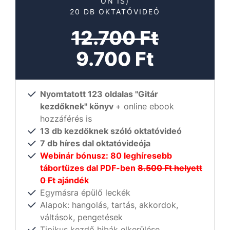
ON IS)
20 DB OKTATÓVIDEÓ
12.700 Ft
9.700 Ft
Nyomtatott 123 oldalas "Gitár
kezdőknek" könyv
+ online ebook
hozzáférés is
13 db kezdőknek szóló oktatóvideó
7 db híres dal oktatóvideója
Webinár bónusz: 80 leghíresebb
tábortüzes dal PDF-ben
8.500 Ft helyett
0 Ft
ajándék
Egymásra épülő leckék
Alapok: hangolás, tartás, akkordok,
váltások, pengetések
Tipikus kezdő hibák elkerülése