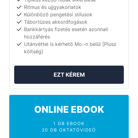
Ritmus és ujjgyakorlatok
Különböző pengetési stílusok
Tábortüzes akkordfogások
Bankkártyás fizetés esetén azonnali
hozzáférés
Utánvéttel is kérhető Mo.-n belül [Plusz
költség]
EZT KÉREM
ONLINE EBOOK
1 DB EBOOK
20 DB OKTATÓVIDEÓ