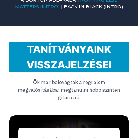
MATTERS (INTRO)
| BACK IN BLACK (INTRO)
TANÍTVÁNYAINK
VISSZAJELZÉSEI
k már belevágtak a régi álom
Ő
megvalósításába: megtanulni hobbiszinten
gitározni.