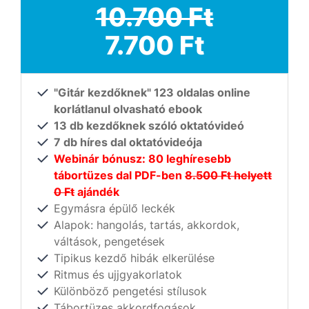
10.700 Ft
7.700 Ft
"Gitár kezdőknek" 123 oldalas online
korlátlanul olvasható ebook
13 db kezdőknek szóló oktatóvideó
7 db híres dal oktatóvideója
Webinár bónusz: 80 leghíresebb
tábortüzes dal PDF-ben
8.500 Ft helyett
0 Ft
ajándék
Egymásra épülő leckék
Alapok: hangolás, tartás, akkordok,
váltások, pengetések
Tipikus kezdő hibák elkerülése
Ritmus és ujjgyakorlatok
Különböző pengetési stílusok
Tábortüzes akkordfogások