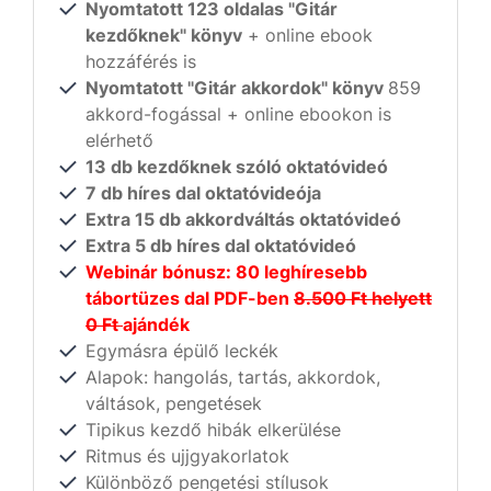
Nyomtatott 123 oldalas "Gitár
kezdőknek" könyv
+ online ebook
hozzáférés is
Nyomtatott "Gitár akkordok" könyv
859
akkord-fogással + online ebookon is
elérhető
13 db kezdőknek szóló oktatóvideó
7 db híres dal oktatóvideója
Extra 15 db akkordváltás oktatóvideó
Extra 5 db híres dal oktatóvideó
Webinár bónusz: 80 leghíresebb
tábortüzes dal PDF-ben
8.500 Ft helyett
0 Ft
ajándék
Egymásra épülő leckék
Alapok: hangolás, tartás, akkordok,
váltások, pengetések
Tipikus kezdő hibák elkerülése
Ritmus és ujjgyakorlatok
Különböző pengetési stílusok