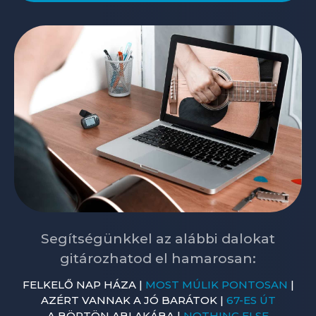
Segítségünkkel az alábbi dalokat
gitározhatod el hamarosan:
FELKELŐ NAP HÁZA |
MOST MÚLIK PONTOSAN
|
AZÉRT VANNAK A JÓ BARÁTOK |
67-ES ÚT
A BÖRTÖN ABLAKÁBA |
NOTHING ELSE