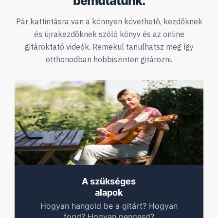
bemutatunk.
Pár kattintásra van a könnyen követhető, kezdőknek
és újrakezdőknek szóló
könyv és az online
gitároktató videók. Remekül tanulhatsz meg így
otthonodban hobbiszinten gitározni.
A szükséges
alapok
Hogyan hangold be a gitárt? Hogyan
fogd? Hogyan pengesd?