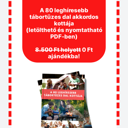
A 80 leghíresebb
tábortüzes dal akkordos
kottája
(letölthető és nyomtatható
PDF-ben)
8.500 Ft helyett
0 Ft
ajándékba!