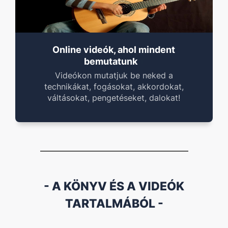
Online videók, ahol mindent
!
t
bemutatunk
Videókon mutatjuk be neked a
technikákat, fogásokat, akkordokat,
váltásokat, pengetéseket, dalokat!
- A KÖNYV ÉS A VIDEÓK
TARTALMÁBÓL -