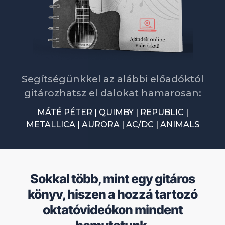
Segítségünkkel az alábbi előadóktól
gitározhatsz el dalokat hamarosan:
MÁTÉ PÉTER | QUIMBY | REPUBLIC |
METALLICA | AURORA | AC/DC | ANIMALS
Sokkal több, mint egy gitáros
könyv, hiszen a hozzá tartozó
oktatóvideókon mindent