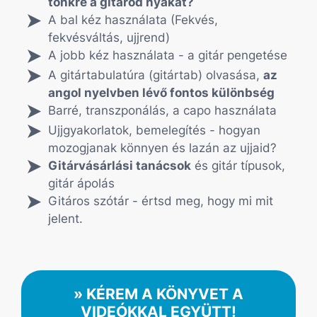
tönkre a gitárod nyakát?
A bal kéz használata (Fekvés,
fekvésváltás, ujjrend)
A jobb kéz használata - a gitár pengetése
A gitártabulatúra (gitártab) olvasása,
az
angol nyelvben lévő fontos különbség
Barré, transzponálás, a capo használata
Ujjgyakorlatok, bemelegítés - hogyan
mozogjanak könnyen és lazán az ujjaid?
Gitárvásárlási tanácsok
és gitár típusok,
gitár ápolás
Gitáros szótár - értsd meg, hogy mi mit
jelent.
» KÉREM A KÖNYVET A
VIDEÓKKAL EGYÜTT!