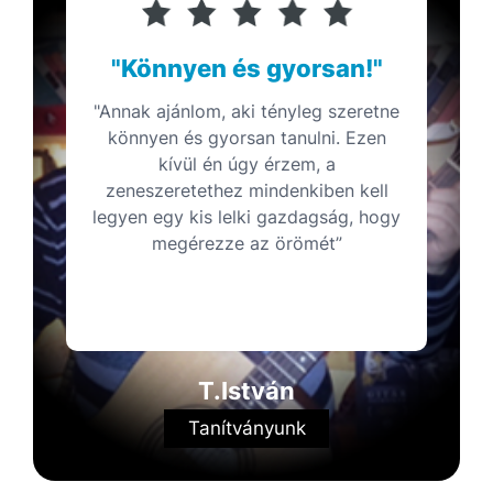
"Könnyen és gyorsan!"
"Annak ajánlom, aki tényleg szeretne
könnyen és gyorsan tanulni. Ezen
kívül én úgy érzem, a
zeneszeretethez mindenkiben kell
legyen egy kis lelki gazdagság, hogy
megérezze az örömét”
T.István
Tanítványunk