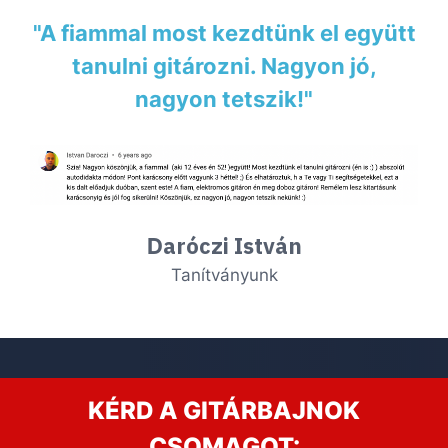
"A fiammal most kezdtünk el együtt
tanulni gitározni. Nagyon jó,
nagyon tetszik!"
aróczi István
D
Tanítványunk
KÉRD A GITÁRBAJNOK
CSOMAGOT: