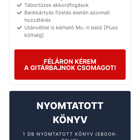
Tábortüzes akkordfogások
Bankkártyás fizetés esetén azonnali
hozzáférés
Utánvéttel is kérhető Mo.-n belül [Plusz
költség]
FÉLÁRON KÉREM
A GITÁRBAJNOK CSOMAGOT!
NYOMTATOTT
KÖNYV
1 DB NYOMTATOTT KÖNYV (EBOOK-