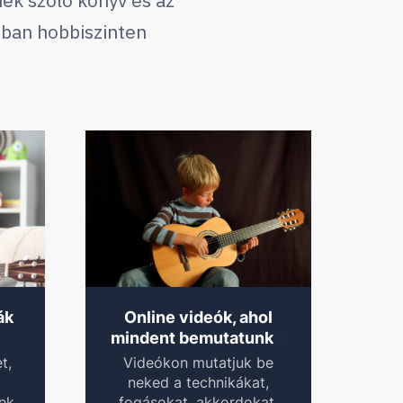
nek szóló
könyv és az
dban hobbiszinten
ák
Online videók, ahol
!
t
mindent bemutatunk
t,
Videókon mutatjuk be
neked a technikákat,
yek
fogásokat, akkordokat,