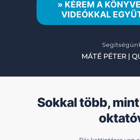
» KÉREM A KÖNYVE
VIDEÓKKAL EGYÜ
Segítségünk
MÁTÉ PÉTER | QU
Sokkal több, mint
oktató