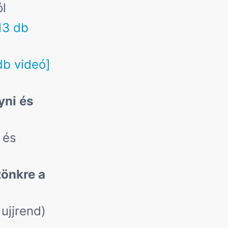
ól
13 db
db videó]
yni és
 és
tönkre a
ujjrend)