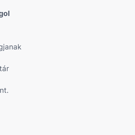
gol
gjanak
tár
nt.