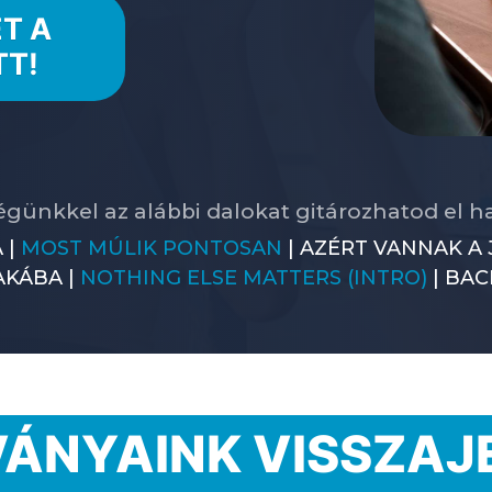
T A
TT!
égünkkel az alábbi dalokat gitározhatod el 
 |
MOST MÚLIK PONTOSAN
| AZÉRT VANNAK A 
AKÁBA |
NOTHING ELSE MATTERS (INTRO)
| BAC
ÁNYAINK VISSZAJ