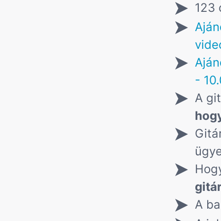
123 
Aján
vide
Aján
- 10
A gi
hogy
Gitá
ügy
Hogy
gitá
A ba