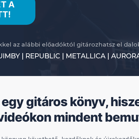
T A
TT!
kel az alábbi előadóktól gitározhatsz el dal
IMBY | REPUBLIC | METALLICA | AURORA
 egy gitáros könyv, hisz
videókon mindent bemu