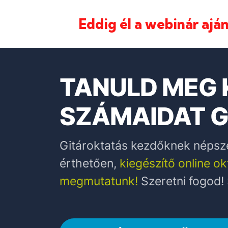
Eddig él a webinár aján
TANULD MEG
SZÁMAIDAT G
Gitároktatás kezdőknek népsze
érthetően,
kiegészítő online o
megmutatunk!
Szeretni fogod! :