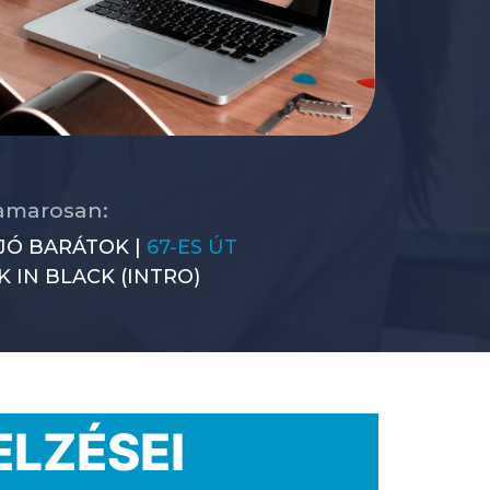
hamarosan:
JÓ BARÁTOK |
67-ES ÚT
K IN BLACK (INTRO)
ELZÉSEI