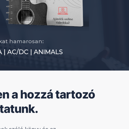
okat hamarosan:
 | AC/DC | ANIMALS
en a hozzá tartozó
tatunk.