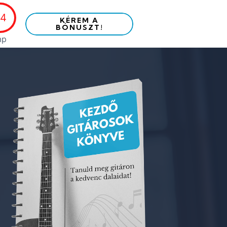
53
KÉREM A
BÓNUSZT!
mp