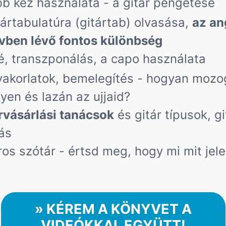
bb kéz használata - a gitár pengetése
tártabulatúra (gitártab) olvasása,
az an
vben lévő fontos különbség
é, transzponálás, a capo használata
yakorlatok, bemelegítés - hogyan mozo
yen és lazán az ujjaid?
rvásárlási tanácsok
és gitár típusok, gi
ás
ros szótár - értsd meg, hogy mi mit jele
» KÉREM A KÖNYVET A
VIDEÓKKAL EGYÜTT!