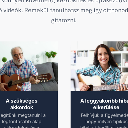
 a könnyen követhető, kezdőknek és újrakezdők
tó videók. Remekül tanulhatsz meg így otthono
gitározni.
A szükséges
A leggyakoribb hib
akkordok
elkerülése
egítünk megtanulni a
Felhívjuk a figyelmede
legfontosabb alap
hogy milyen tipikus
akkordokat és a
hibákat kerülj el, mel