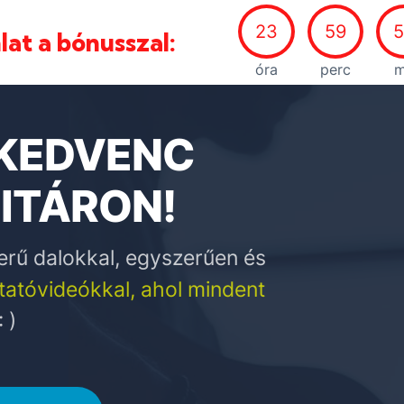
23
59
lat a bónusszal:
óra
perc
 KEDVENC
ITÁRON!
rű dalokkal, egyszerűen és
ktatóvideókkal, ahol mindent
 )