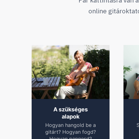
Pár kattintásra van
online gitárokta
A szükséges
alapok
Hogyan hangold be a
S
gitárt? Hogyan fogd?
Hogyan pengesd?