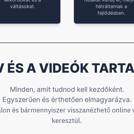
váltásokat.
hátráltatnak a
fejlődésben.
V ÉS A VIDEÓK TART
Minden, amit tudnod kell kezdőként.
Egyszerűen és érthetően elmagyarázva.
lon és bármennyiszer visszanézhető online
keresztül.