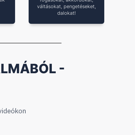
váltásokat, pengetéseket,
dalokat!
ALMÁBÓL -
 videókon