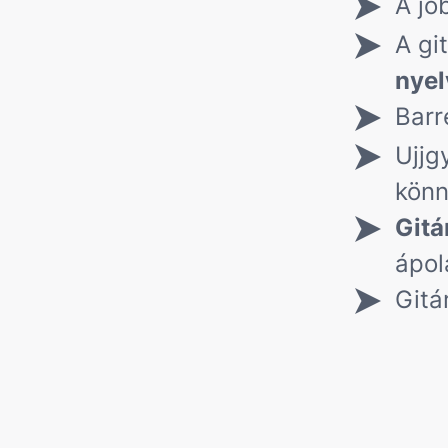
A jo
A gi
nyel
Barr
Ujjg
könn
Gitá
ápol
Gitá