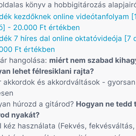
oldalas könyv a hobbigitározás alapjair
dék kezdőknek online videótanfolyam [
ó] - 20.000 Ft értékben
dék 7 híres dal online oktatóvideója [7 
.000 Ft értékben
tár hangolása:
miért nem szabad kihag
an lehet félresiklani rajta?
r akkordok és akkordváltások - gyorsan
esen
an húrozd a gitárod?
Hogyan ne tedd 
rod nyakát?
l kéz használata (Fekvés, fekvésváltás, 