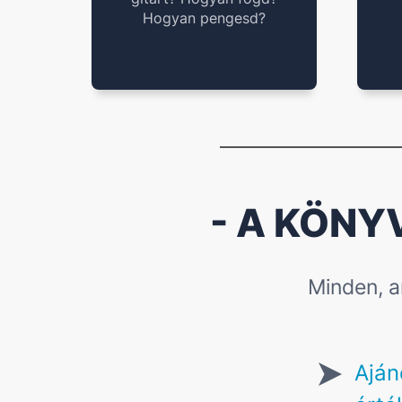
Hogyan pengesd?
- A KÖNY
Minden, a
Aján