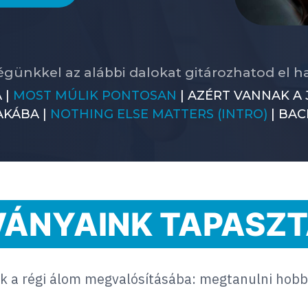
égünkkel az alábbi dalokat gitározhatod el 
 |
MOST MÚLIK PONTOSAN
| AZÉRT VANNAK A 
AKÁBA |
NOTHING ELSE MATTERS (INTRO)
| BAC
VÁNYAINK TAPASZT
k a régi álom megvalósításába: megtanulni hobbi