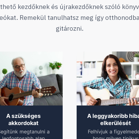
thető kezdőknek és újrakezdőknek szóló
könyv
deókat. Remekül tanulhatsz meg így otthonodb
gitározni.
A szükséges
A leggyakoribb hib
akkordokat
elkerülését
egítünk megtanulni a
Felhívjuk a figyelmede
legfontosabb alap
hogy milyen tipikus