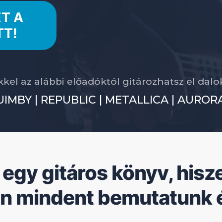
T A
TT!
kel az alábbi előadóktól gitározhatsz el dal
IMBY | REPUBLIC | METALLICA | AURORA
 egy gitáros könyv, hisz
n mindent bemutatunk é