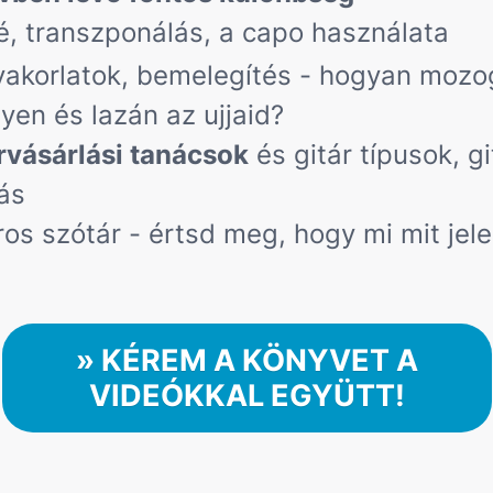
é, transzponálás, a capo használata
yakorlatok, bemelegítés - hogyan mozo
yen és lazán az ujjaid?
rvásárlási tanácsok
és gitár típusok, gi
ás
ros szótár - értsd meg, hogy mi mit jele
» KÉREM A KÖNYVET A
VIDEÓKKAL EGYÜTT!