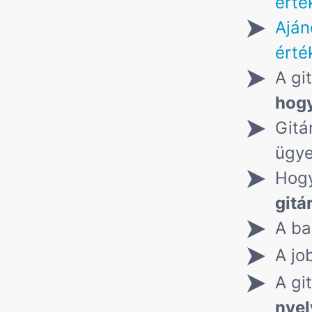
érté
Aján
érté
A gi
hogy
Gitá
ügy
Hogy
gitá
A ba
A jo
A gi
nyel