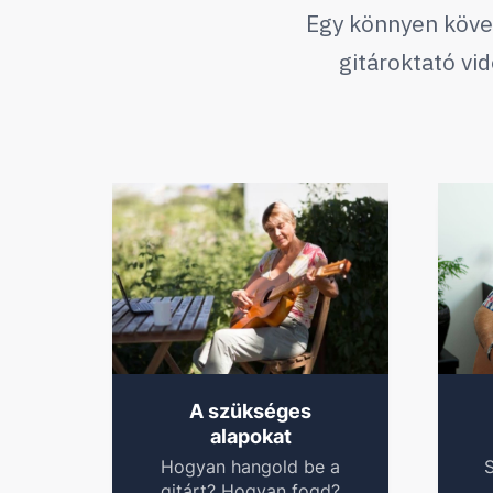
Egy könnyen köve
gitároktató vi
A szükséges
alapokat
Hogyan hangold be a
S
gitárt? Hogyan fogd?