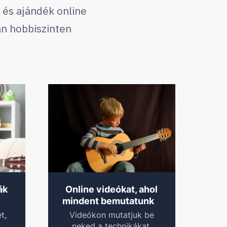
 és ajándék online
an hobbiszinten
ák
Online videókat, ahol
!
t
mindent bemutatunk
t,
Videókon mutatjuk be
neked a technikákat,