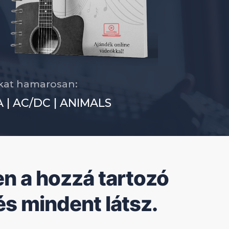
okat hamarosan:
 | AC/DC | ANIMALS
en a hozzá tartozó
s mindent látsz.