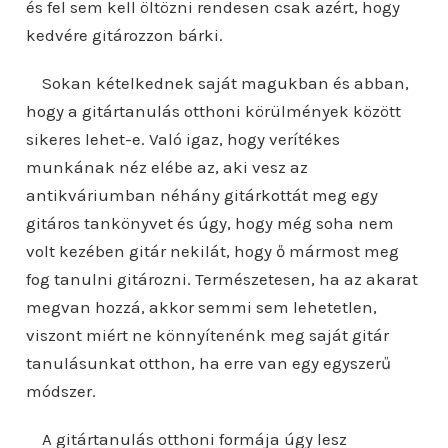
és fel sem kell öltözni rendesen csak azért, hogy
kedvére gitározzon bárki.
Sokan kételkednek saját magukban és abban,
hogy a gitártanulás otthoni körülmények között
sikeres lehet-e. Való igaz, hogy verítékes
munkának néz elébe az, aki vesz az
antikváriumban néhány gitárkottát meg egy
gitáros tankönyvet és úgy, hogy még soha nem
volt kezében gitár nekilát, hogy ő mármost meg
fog tanulni gitározni. Természetesen, ha az akarat
megvan hozzá, akkor semmi sem lehetetlen,
viszont miért ne könnyítenénk meg saját gitár
tanulásunkat otthon, ha erre van egy egyszerű
módszer.
A gitártanulás otthoni formája úgy lesz