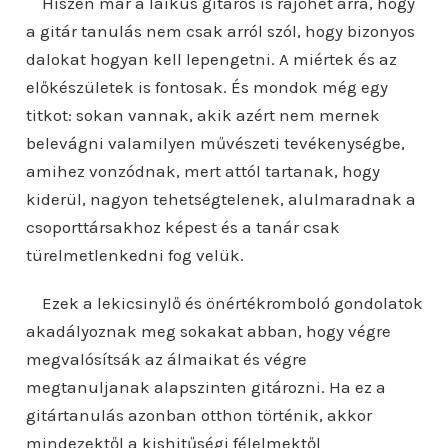
Hiszen már a laikus gitáros is rájöhet arra, hogy
a gitár tanulás nem csak arról szól, hogy bizonyos
dalokat hogyan kell lepengetni. A miértek és az
előkészületek is fontosak. És mondok még egy
titkot: sokan vannak, akik azért nem mernek
belevágni valamilyen művészeti tevékenységbe,
amihez vonzódnak, mert attól tartanak, hogy
kiderül, nagyon tehetségtelenek, alulmaradnak a
csoporttársakhoz képest és a tanár csak
türelmetlenkedni fog velük.
Ezek a lekicsinylő és önértékromboló gondolatok
akadályoznak meg sokakat abban, hogy végre
megvalósítsák az álmaikat és végre
megtanuljanak alapszinten gitározni. Ha ez a
gitártanulás azonban otthon történik, akkor
mindezektől a kishitűségi félelmektől