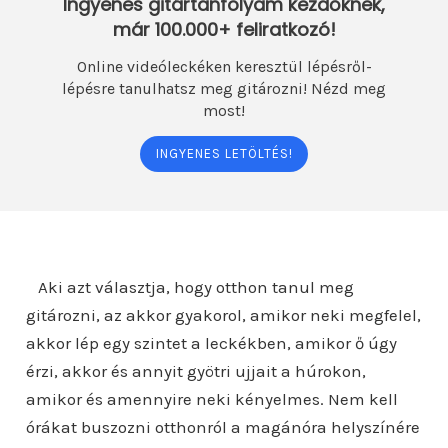
Ingyenes gitártanfolyam kezdőknek,
már 100.000+ feliratkozó!
Online videóleckéken keresztül lépésről-
lépésre tanulhatsz meg gitározni! Nézd meg
most!
INGYENES LETÖLTÉS!
Aki azt választja, hogy otthon tanul meg
gitározni, az akkor gyakorol, amikor neki megfelel,
akkor lép egy szintet a leckékben, amikor ő úgy
érzi, akkor és annyit gyötri ujjait a húrokon,
amikor és amennyire neki kényelmes. Nem kell
órákat buszozni otthonról a magánóra helyszínére