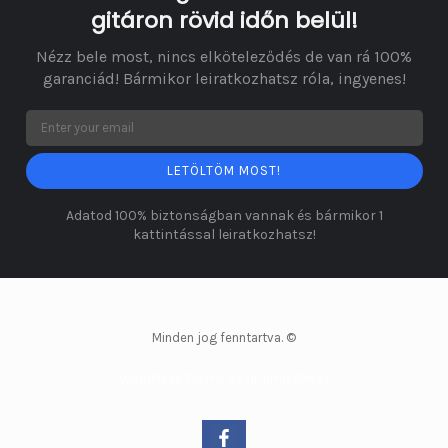
gitáron rövid időn belül!
Nézz bele most, nincs elköteleződés de van rá 100%
garanciád! Bármikor leiratkozhatsz róla, ingyenes!
LETÖLTÖM MOST!
Adatod 100% biztonságban vannak és bármikor 1
kattintással leiratkozhatsz!
Minden jog fenntartva. ©
WordPress Theme by OptimizePress