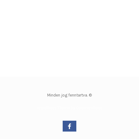
Minden jog fenntartva. ©
WordPress Theme by OptimizePress