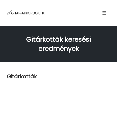
Skip
to
content
Toggle
naviga
Gitárkották keresési
eredmények
Gitárkották