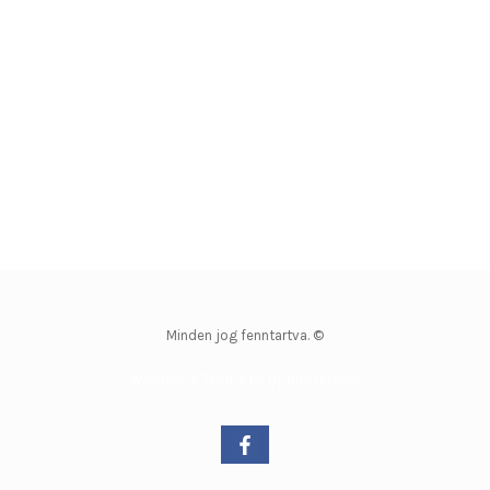
Minden jog fenntartva. ©
WordPress Theme by OptimizePress