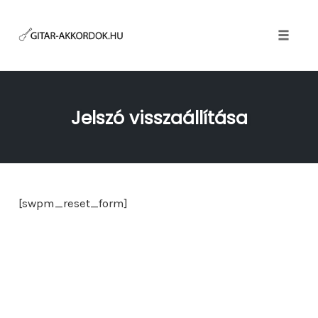
Skip
to
content
Toggle
naviga
Jelszó visszaállítása
[swpm_reset_form]