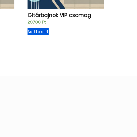
Gitárbajnok VIP csomag
29700
Ft
Add to cart