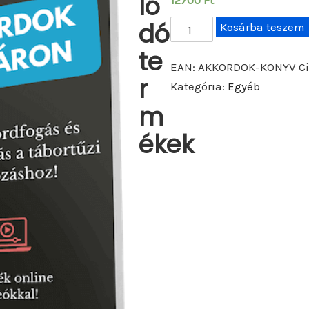
ló
12700
Ft
dó
G
Kosárba teszem
i
te
t
EAN:
AKKORDOK-KONYV
C
r
á
Kategória:
Egyéb
r
m
A
ékek
k
k
o
r
d
o
k
-
N