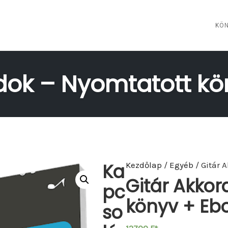
KÖN
rdok – Nyomtatott kö
Ka
Kezdőlap
/
Egyéb
/ Gitár 
Gitár Akkor
pc
könyv + Eb
so