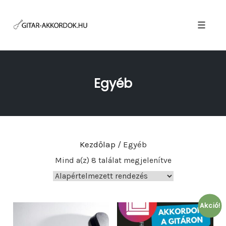
Skip
to
content
Toggle
naviga
Egyéb
Kezdőlap
/ Egyéb
Mind a(z) 8 találat megjelenítve
Akció!