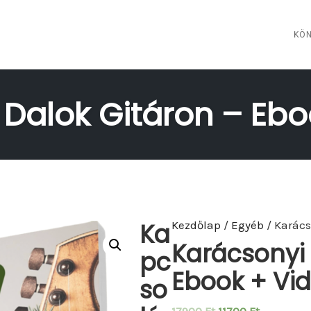
KÖN
 Dalok Gitáron – Ebo
Ka
Kezdőlap
/
Egyéb
/ Karács
Karácsonyi 
pc
Ebook + Vi
so
O
C