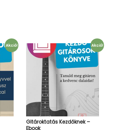
Akció!
Akció!
Gitároktatás Kezdőknek –
Ebook