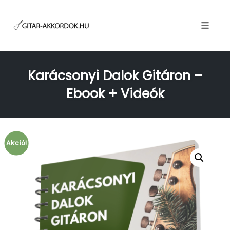
Skip
to
content
Toggle
naviga
Karácsonyi Dalok Gitáron –
Ebook + Videók
Akció!