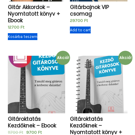
o
s
1
Gitár Akkordok –
Gitárbajnok VIP
k
Nyomtatott könyv +
csomag
:
1
G
Ebook
29700
Ft
1
7
i
12700
Ft
Add to cart
7
0
t
Kosárba teszem
9
0
á
0
r
0
F
Akció!
Akció!
o
t
n
F
.
-
t
E
.
b
o
o
Gitároktatás
Gitároktatás
k
Kezdőknek – Ebook
Kezdőknek –
+
Nyomtatott könyv +
O
C
11700
Ft
9700
Ft